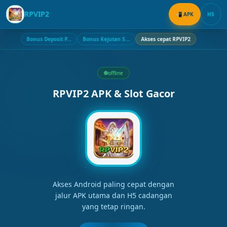
RPVIP2
📲 APK
H5
Bonus Deposit P...
Bonus Kejutan S...
Akses cepat RPVIP2
offline
RPVIP2 APK & Slot Gacor
Akses Android paling cepat dengan
jalur APK utama dan H5 cadangan
yang tetap ringan.