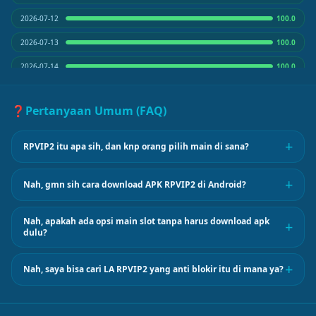
2026-07-12
100.0
2026-07-13
100.0
2026-07-14
100.0
2026-07-15
100.0
❓
Pertanyaan Umum (FAQ)
2026-07-16
100.0
2026-07-17
100.0
+
RPVIP2 itu apa sih, dan knp orang pilih main di sana?
2026-07-18
100.0
+
Nah, gmn sih cara download APK RPVIP2 di Android?
2026-07-19
100.0
2026-07-20
100.0
Nah, apakah ada opsi main slot tanpa harus download apk
+
dulu?
2026-07-21
100.0
2026-07-22
100.0
+
Nah, saya bisa cari LA RPVIP2 yang anti blokir itu di mana ya?
2026-07-23
100.0
2026-07-24
100.0