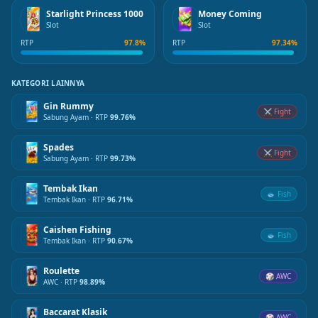
Money Coming
Starlight Princess 1000
Slot
Slot
RTP
97.34%
RTP
97.8%
KATEGORI LAINNYA
Gin Rummy
⚔️ Fight
Sabung Ayam · RTP
99.76%
Spades
⚔️ Fight
Sabung Ayam · RTP
99.73%
Tembak Ikan
🐟 Fish
Tembak Ikan · RTP
96.71%
Caishen Fishing
🐟 Fish
Tembak Ikan · RTP
90.67%
Roulette
🎲 AWC
AWC · RTP
98.89%
Baccarat Klasik
🎲 AWC