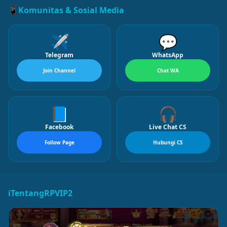
📱
Komunitas & Sosial Media
✈️
💬
Telegram
WhatsApp
Join Channel
Chat WA
📘
🎧
Facebook
Live Chat CS
Follow Page
Hubungi CS
ℹ️
Tentang
RPVIP2