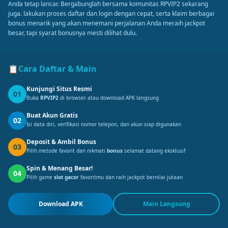
Anda tetap lancar. Bergabunglah bersama komunitas RPVIP2 sekarang
juga. lakukan proses daftar dan login dengan cepat, serta klaim berbagai
bonus menarik yang akan menemani perjalanan Anda meraih jackpot
besar, tapi syarat bonusnya mesti dilihat dulu.
📋
Cara Daftar & Main
Kunjungi Situs Resmi
01
Buka
RPVIP2
di browser atau download APK langsung
Buat Akun Gratis
02
Isi data diri, verifikasi nomor telepon, dan akun siap digunakan
Deposit & Ambil Bonus
03
Pilih metode favorit dan nikmati
bonus
selamat datang eksklusif
Spin & Menang Besar!
04
Pilih game
slot gacor
favoritmu dan raih jackpot bernilai jutaan
Download APK
Main Langsung