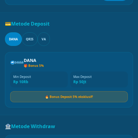
3.000, 8.000, 24.000, 40.000, 90.000, 1.000.000.
💳
Metode Deposit
DANA
QRIS
VA
DANA
🎁
Bonus 5%
Min Deposit
Max Deposit
Rp
10Rb
Rp
50Jt
🔥 Bonus Deposit
5%
eksklusif!
🏦
Metode Withdraw