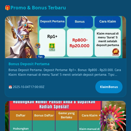
🎁
Promo & Bonus Terbaru
Bonus Deposit Pertama
Bonus Deposit Pertama. Deposit Pertama: Rp1+. Bonus: Rp800 - Rp20.000. Cara
Klaim: Klaim manual di menu 'Surat' 5 menit setelah deposit pertama. Tips:
Deposit Lebih Besar, Bonus Lebih Besar: Tambahkan jumlah top-up pertama
kamu untuk memaksimalkan bonus - hingga Rp20.000!
📅 2025-10-04T17:00:00Z
Klaim
Bonus