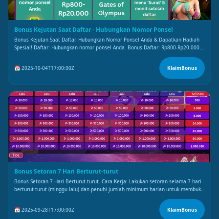
Bonus Kejutan Saat Daftar - Hubungkan Nomor Ponsel
Bonus Kejutan Saat Daftar. Hubungkan Nomor Ponsel Anda & Dapatkan Hadiah
Spesial! Daftar: Hubungkan nomor ponsel Anda. Bonus Daftar: Rp800-Rp20.000.
Game yang Berlaku: Gates of Olympus. Cara Klaim: Klaim manual di menu 'Surat'
5 menit setelah daftar.
📅 2025-10-04T17:00:00Z
Klaim
Bonus
Bonus Setoran 7 Hari Berturut-turut
Bonus Setoran 7 Hari Berturut-turut. Cara Kerja: Lakukan setoran selama 7 hari
berturut-turut (minggu lalu) dan penuhi jumlah minimum harian untuk membuka
bonus dijamin minggu ini! Klik 'Surat' setiap hari Senin pukul 8 malam untuk
klaim bonus. Tabel setoran harian (Senin-Minggu) >= 10.000, 50.000, 100.000,
📅 2025-09-28T17:00:00Z
Klaim
Bonus
300.000, 500.000, 1.000.000, 10.000.000 dengan bonus masing-masing 500,