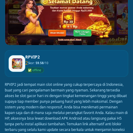
RPVIP2
2
Skor:
59.58
/10
✅ offline
RPVIP2 jadi tempat main slot online yang cukup terpercaya di Indonesia,
buat yang cari pengalaman bermain yang nyaman. Sekarang tersedia
akses ke slot gacor hari ini dengan tingkat kemenangan tinggi yang dibuat
supaya tiap member punya peluang hasil yang lebih maksimal. Dengan
sistem yang modern dan responsif, Anda bisa menikmati permainan
kapan saja dan di mana saja melalui perangkat favorit Anda. Kalau main di
HP, aksesnya bisa lewat download APK Android atau langsung pakai H5
tanpa perlu instal aplikasi tambahan. Temukan link alternatif anti blokir
terbaru yang selalu kami update secara berkala untuk menjamin koneksi