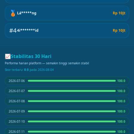
🥉
Lá*****ng
Rp
10Jt
#4
4i*******id
Rp
10Jt
📈
Stabilitas 30 Hari
Performa harian platform — semakin tinggi semakin stabil
Skor terbaru:
0.0
pada 2026-08-04
2026-07-06
100.0
2026-07-07
100.0
2026-07-08
100.0
2026-07-09
100.0
2026-07-10
100.0
2026-07-11
100.0