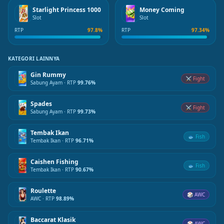
Money Coming
Starlight Princess 1000
Slot
Slot
RTP
97.34%
RTP
97.8%
KATEGORI LAINNYA
Gin Rummy
⚔️ Fight
Sabung Ayam · RTP
99.76%
Spades
⚔️ Fight
Sabung Ayam · RTP
99.73%
Tembak Ikan
🐟 Fish
Tembak Ikan · RTP
96.71%
Caishen Fishing
🐟 Fish
Tembak Ikan · RTP
90.67%
Roulette
🎲 AWC
AWC · RTP
98.89%
Baccarat Klasik
🎲 AWC