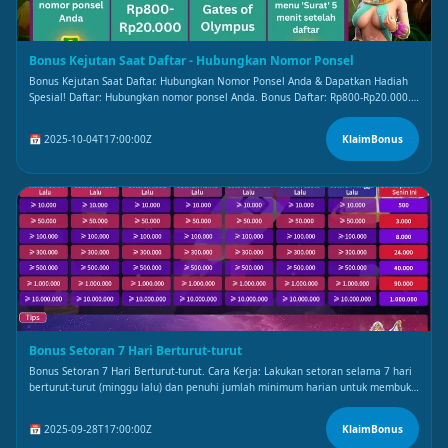
Bonus Kejutan Saat Daftar - Hubungkan Nomor Ponsel
Bonus Kejutan Saat Daftar. Hubungkan Nomor Ponsel Anda & Dapatkan Hadiah
Spesial! Daftar: Hubungkan nomor ponsel Anda. Bonus Daftar: Rp800-Rp20.000.
Game yang Berlaku: Gates of Olympus. Cara Klaim: Klaim manual di menu 'Surat'
5 menit setelah daftar.
📅 2025-10-04T17:00:00Z
Klaim
Bonus
Bonus Setoran 7 Hari Berturut-turut
Bonus Setoran 7 Hari Berturut-turut. Cara Kerja: Lakukan setoran selama 7 hari
berturut-turut (minggu lalu) dan penuhi jumlah minimum harian untuk membuka
bonus dijamin minggu ini! Klik 'Surat' setiap hari Senin pukul 8 malam untuk
klaim bonus. Tabel setoran harian (Senin-Minggu) >= 10.000, 50.000, 100.000,
📅 2025-09-28T17:00:00Z
Klaim
Bonus
300.000, 500.000, 1.000.000, 10.000.000 dengan bonus masing-masing 500,