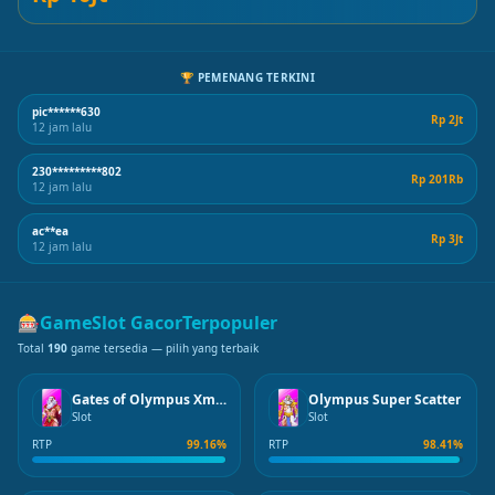
🏆 PEMENANG TERKINI
pic******630
Rp 2Jt
12 jam lalu
230*********802
Rp 201Rb
12 jam lalu
ac**ea
Rp 3Jt
12 jam lalu
🎰
Game
Slot Gacor
Terpopuler
Total
190
game tersedia — pilih yang terbaik
Gates of Olympus Xmas 1000
Olympus Super Scatter
Slot
Slot
RTP
99.16%
RTP
98.41%