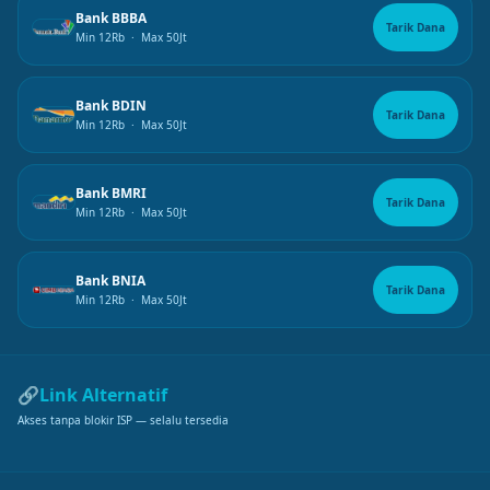
Bank BBBA
Tarik Dana
Min 12Rb · Max 50Jt
Bank BDIN
Tarik Dana
Min 12Rb · Max 50Jt
Bank BMRI
Tarik Dana
Min 12Rb · Max 50Jt
Bank BNIA
Tarik Dana
Min 12Rb · Max 50Jt
🔗
Link Alternatif
Akses tanpa blokir ISP — selalu tersedia