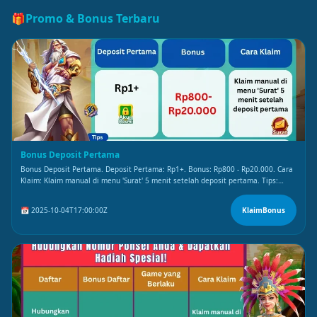
🎁
Promo & Bonus Terbaru
Bonus Deposit Pertama
Bonus Deposit Pertama. Deposit Pertama: Rp1+. Bonus: Rp800 - Rp20.000. Cara
Klaim: Klaim manual di menu 'Surat' 5 menit setelah deposit pertama. Tips:
Deposit Lebih Besar, Bonus Lebih Besar: Tambahkan jumlah top-up pertama
kamu untuk memaksimalkan bonus - hingga Rp20.000!
📅 2025-10-04T17:00:00Z
Klaim
Bonus