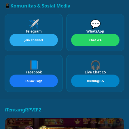
📱
Komunitas & Sosial Media
✈️
💬
Telegram
WhatsApp
Join Channel
Chat WA
📘
🎧
Facebook
Live Chat CS
Follow Page
Hubungi CS
ℹ️
Tentang
RPVIP2