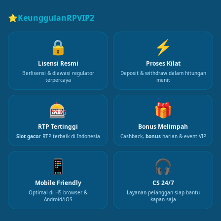
⭐
Keunggulan
RPVIP2
🔒
⚡
Lisensi Resmi
Proses Kilat
Berlisensi & diawasi regulator
Deposit & withdraw dalam hitungan
terpercaya
menit
🎰
🎁
RTP Tertinggi
Bonus Melimpah
Slot gacor
RTP terbaik di Indonesia
Cashback,
bonus
harian & event VIP
📱
🎧
Mobile Friendly
CS 24/7
Optimal di H5 browser &
Layanan pelanggan siap bantu
Android/iOS
kapan saja