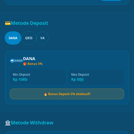
3.000, 8.000, 24.000, 40.000, 90.000, 1.000.000.
💳
Metode Deposit
DANA
QRIS
VA
DANA
🎁
Bonus 5%
Min Deposit
Max Deposit
Rp
10Rb
Rp
50Jt
🔥 Bonus Deposit
5%
eksklusif!
🏦
Metode Withdraw