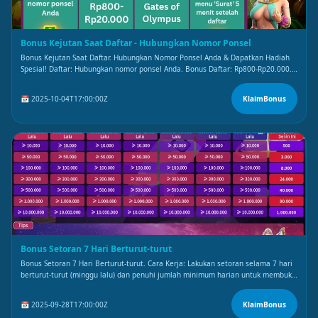
Bonus Kejutan Saat Daftar - Hubungkan Nomor Ponsel
Bonus Kejutan Saat Daftar. Hubungkan Nomor Ponsel Anda & Dapatkan Hadiah
Spesial! Daftar: Hubungkan nomor ponsel Anda. Bonus Daftar: Rp800-Rp20.000.
Game yang Berlaku: Gates of Olympus. Cara Klaim: Klaim manual di menu 'Surat'
5 menit setelah daftar.
📅 2025-10-04T17:00:00Z
Klaim
Bonus
Bonus Setoran 7 Hari Berturut-turut
Bonus Setoran 7 Hari Berturut-turut. Cara Kerja: Lakukan setoran selama 7 hari
berturut-turut (minggu lalu) dan penuhi jumlah minimum harian untuk membuka
bonus dijamin minggu ini! Klik 'Surat' setiap hari Senin pukul 8 malam untuk
klaim bonus. Tabel setoran harian (Senin-Minggu) >= 10.000, 50.000, 100.000,
📅 2025-09-28T17:00:00Z
Klaim
Bonus
300.000, 500.000, 1.000.000, 10.000.000 dengan bonus masing-masing 500,