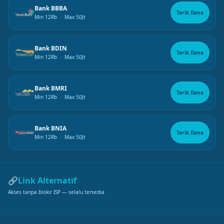
Bank BBBA
Tarik Dana
Min 12Rb · Max 50Jt
Bank BDIN
Tarik Dana
Min 12Rb · Max 50Jt
Bank BMRI
Tarik Dana
Min 12Rb · Max 50Jt
Bank BNIA
Tarik Dana
Min 12Rb · Max 50Jt
🔗
Link Alternatif
Akses tanpa blokir ISP — selalu tersedia