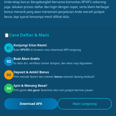
Anda tetap lancar. Bergabunglah bersama komunitas RPVIP2 sekarang
juga. lakukan proses daftar dan login dengan cepat, serta klaim berbagai
bonus menarik yang akan menemani perjalanan Anda meraih jackpot
besar, tapi syarat bonusnya mesti dilihat dulu.
📋
Cara Daftar & Main
Kunjungi Situs Resmi
01
Buka
RPVIP2
di browser atau download APK langsung
Buat Akun Gratis
02
Isi data diri, verifikasi nomor telepon, dan akun siap digunakan
Deposit & Ambil Bonus
03
Pilih metode favorit dan nikmati
bonus
selamat datang eksklusif
Spin & Menang Besar!
04
Pilih game
slot gacor
favoritmu dan raih jackpot bernilai jutaan
Download APK
Main Langsung